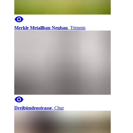
Merkle Metallbau Neubau
,
Trimmis
Dreibündenstrasse
,
Chur