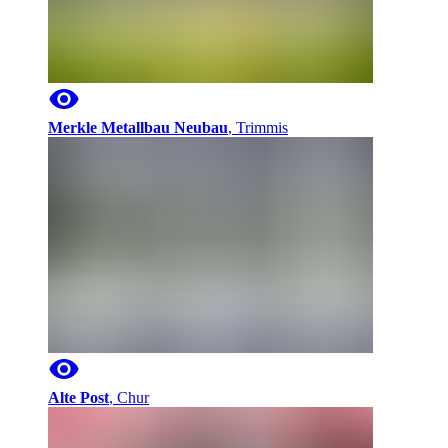
Merkle Metallbau Neubau
,
Trimmis
Alte Post
,
Chur